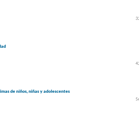
3
dad
4
timas de niños, niñas y adolescentes
5