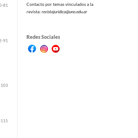
Contacto por temas vinculados a la
0-81
revista:
revistajuridica@uno.edu.ar
Redes Sociales
2-91
-103
-115