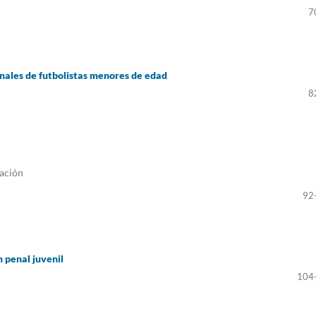
7
nales de futbolistas menores de edad
8
mación
92
n penal juvenil
104