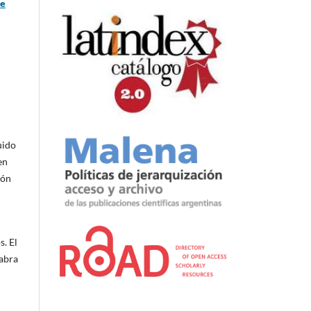
de
uido
en
ión
s. El
labra