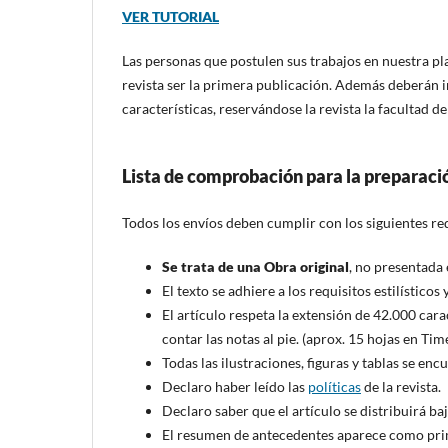
VER TUTORIAL
Las personas que postulen sus trabajos en nuestra p
revista ser la primera publicación. Además deberán 
características, reservándose la revista la facultad de
Lista de comprobación para la preparaci
Todos los envíos deben cumplir con los siguientes req
Se trata de una Obra original
, no presentada 
El texto se adhiere a los requisitos estilístico
El artículo respeta la extensión de 42.000 cara
contar las notas al pie. (aprox. 15 hojas en T
Todas las ilustraciones, figuras y tablas se enc
Declaro haber leído las
políticas
de la revista.
Declaro saber que el artículo se distribuirá ba
El resumen de antecedentes aparece como prime