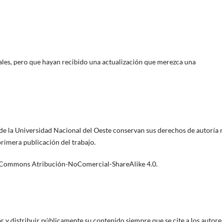
nales, pero que hayan recibido una actualización que merezca una
a de la Universidad Nacional del Oeste conservan sus derechos de autoría 
 primera publicación del trabajo.
ive Commons Atribución-NoComercial-ShareAlike 4.0.
r y distribuir públicamente su contenido siempre que se cite a los autore