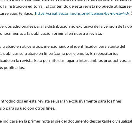
 la institución editorial. El contenido de esta revista no puede utilizarse
tarse aquí. (enlace:
https://creativecommons.org/licenses/by-nc-sa/4.0/
rdos adicionales para la distribución no exclusiva de la versión de la o
conocimiento a la publicación original en nuestra revista.
 trabajo en otros sitios, mencionando el identificador persistente del
a a publicar su trabajo en línea (como por ejemplo: En repositorios
icado en la revista. Esto permite dar lugar a intercambios productivos, as
os publicados.
introducidos en esta revista se usarán exclusivamente para los fines
 o para su uso con otros fines.
e indicará en la primer nota al pie del documento descargable o visualiza