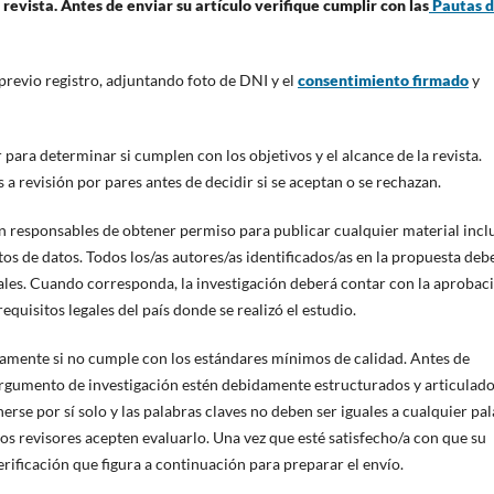
a revista. Antes de enviar su artículo verifique cumplir con las
Pautas 
 previo registro, adjuntando foto de DNI y el
consentimiento firmado
y
 para determinar si cumplen con los objetivos y el alcance de la revista.
a revisión por pares antes de decidir si se aceptan o se rechazan.
on responsables de obtener permiso para publicar cualquier material incl
s de datos. Todos los/as autores/as identificados/as en la propuesta deb
les. Cuando corresponda, la investigación deberá contar con la aprobac
quisitos legales del país donde se realizó el estudio.
tamente si no cumple con los estándares mínimos de calidad. Antes de
 argumento de investigación estén debidamente estructurados y articulado
erse por sí solo y las palabras claves no deben ser iguales a cualquier pa
los revisores acepten evaluarlo. Una vez que esté satisfecho/a con que su
erificación que figura a continuación para preparar el envío.