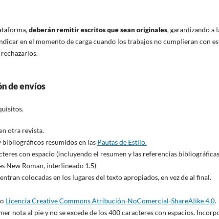
lataforma,
deberán remitir escritos que sean originales
, garantizando a l
indicar en el momento de carga cuando los trabajos no cumplieran con es
 rechazarlos.
ón de envíos
uisitos.
en otra revista.
s y bibliográficos resumidos en las
Pautas de Estilo.
cteres con espacio (incluyendo el resumen y las referencias bibliográficas
imes New Roman, interlineado 1.5)
uentran colocadas en los lugares del texto apropiados, en vez de al final.
jo
Licencia Creative Commons Atribución-NoComercial-ShareAlike 4.0
.
r nota al pie y no se excede de los 400 caracteres con espacios. Incorp