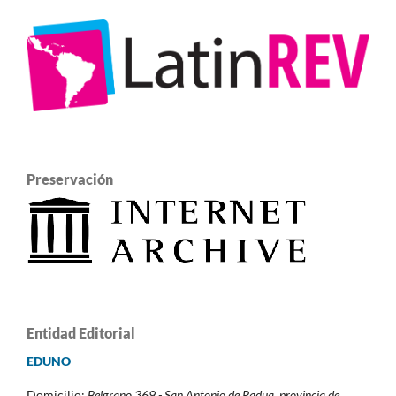
Preservación
Entidad Editorial
EDUNO
Domicilio:
Belgrano 369 - San Antonio de Padua,
provincia de