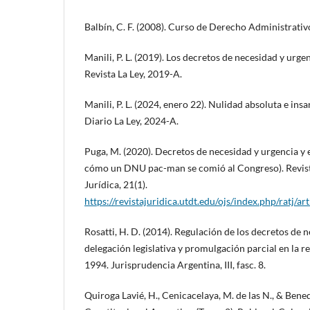
Balbín, C. F. (2008). Curso de Derecho Administrativo
Manili, P. L. (2019). Los decretos de necesidad y urge
Revista La Ley, 2019-A.
Manili, P. L. (2024, enero 22). Nulidad absoluta e in
Diario La Ley, 2024-A.
Puga, M. (2020). Decretos de necesidad y urgencia y 
cómo un DNU pac-man se comió al Congreso). Revist
Jurídica, 21(1).
https://revistajuridica.utdt.edu/ojs/index.php/ratj/ar
Rosatti, H. D. (2014). Regulación de los decretos de 
delegación legislativa y promulgación parcial en la 
1994. Jurisprudencia Argentina, III, fasc. 8.
Quiroga Lavié, H., Cenicacelaya, M. de las N., & Bene