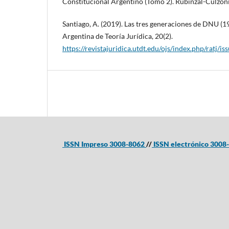
Constitucional Argentino (Tomo 2). Rubinzal-Culzoni
Santiago, A. (2019). Las tres generaciones de DNU (
Argentina de Teoría Jurídica, 20(2).
https://revistajuridica.utdt.edu/ojs/index.php/ratj/i
ISSN Impreso 3008-8062
//
ISSN electrónico 300