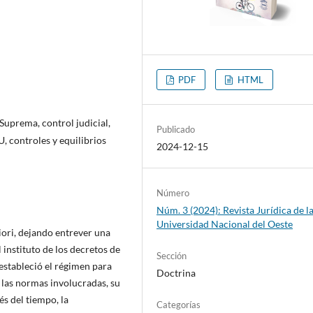
PDF
HTML
 Suprema, control judicial,
Publicado
, controles y equilibrios
2024-12-15
Número
Núm. 3 (2024): Revista Jurídica de l
Universidad Nacional del Oeste
iori, dejando entrever una
 instituto de los decretos de
Sección
 estableció el régimen para
Doctrina
 las normas involucradas, su
és del tiempo, la
Categorías