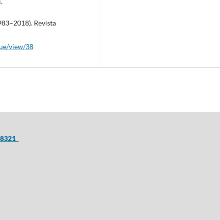
.
1983–2018). Revista
ssue/view/38
8-8321