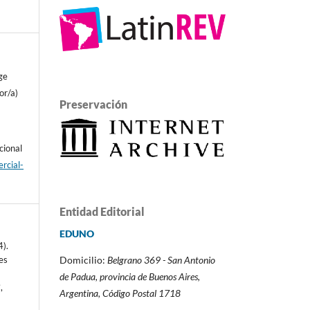
ge
or/a)
Preservación
cional
rcial-
Entidad Editorial
EDUNO
4).
Domicilio:
Belgrano 369 - San Antonio
es
de Padua,
provincia de Buenos Aires,
3
,
Argentina,
Código Postal 1718