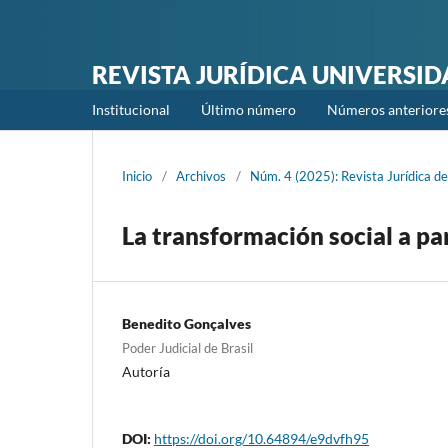
REVISTA JURÍDICA UNIVERSI
Institucional
Último número
Números anteriore
Inicio
/
Archivos
/
Núm. 4 (2025): Revista Jurídica de
La transformación social a pa
Benedito Gonçalves
Poder Judicial de Brasil
Autoría
DOI:
https://doi.org/10.64894/e9dvfh95