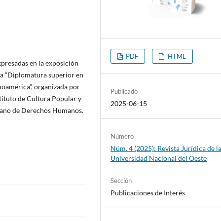
PDF
HTML
xpresadas en la exposición
la “Diplomatura superior en
noamérica”, organizada por
Publicado
tituto de Cultura Popular y
2025-06-15
cano de Derechos Humanos.
Número
Núm. 4 (2025): Revista Jurídica de l
Universidad Nacional del Oeste
Sección
Publicaciones de Interés