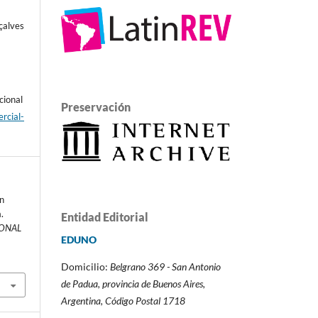
çalves
cional
Preservación
rcial-
ón
.
Entidad Editorial
IONAL
EDUNO
Domicilio:
Belgrano 369 - San Antonio
de Padua,
provincia de Buenos Aires,
Argentina,
Código Postal 1718