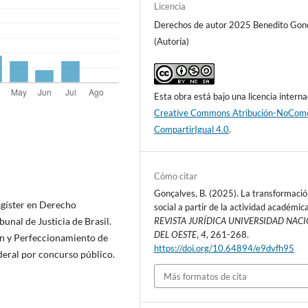
Licencia
Derechos de autor 2025 Benedito Gon
(Autoría)
Esta obra está bajo una licencia interna
Creative Commons Atribución-NoCome
CompartirIgual 4.0
.
Cómo citar
Gonçalves, B. (2025). La transformaci
agíster en Derecho
social a partir de la actividad académica
bunal de Justicia de Brasil.
REVISTA JURÍDICA UNIVERSIDAD NAC
DEL OESTE
,
4
, 261-268.
ón y Perfeccionamiento de
https://doi.org/10.64894/e9dvfh95
ederal por concurso público.
Más formatos de cita