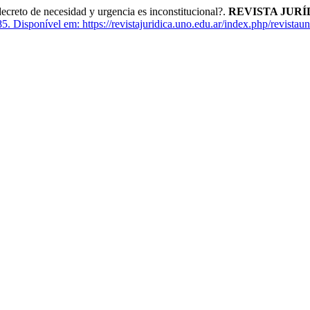
to de necesidad y urgencia es inconstitucional?.
REVISTA JURÍ
85.
Disponível em: https://revistajuridica.uno.edu.ar/index.php/revistaun